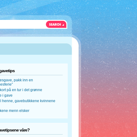
gavetips
esgave, pakk inn en
esferie”
kort på en tur i det grønne
se i gave
til henne, gavebutikkene kvinnene
kene menn elsker
avetipsene våre?