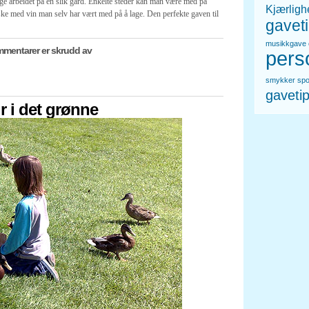
ige arbeidet på en slik gård. Enkelte steder kan man være med på
Kjærligh
aske med vin man selv har vært med på å lage. Den perfekte gaven til
gavet
musikkgave
for
mentarer er skrudd av
pers
Opplevelsesgave,
pakk
inn
smykker
spo
en
gaveti
“opplevelsesferie”
r i det grønne