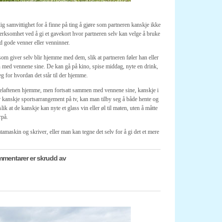
lig samvittighet for å finne på ting å gjøre som partneren kanskje ikke
merksomhet ved å gi et gavekort hvor partneren selv kan velge å bruke
d gode venner eller venninner.
m giver selv blir hjemme med dem, slik at partneren føler han eller
men med vennene sine. De kan gå på kino, spise middag, nyte en drink,
eg for hvordan det står til der hjemme.
 helaftenen hjemme, men fortsatt sammen med vennene sine, kanskje i
r kanskje sportsarrangement på tv, kan man tilby seg å både hente og
 at de kanskje kan nyte et glass vin eller øl til maten, uten å måtte
rpå.
tamaskin og skriver, eller man kan tegne det selv for å gi det et mere
for
mentarer er skrudd av
Gi
et
gavekort
på
en
tur
i
det
grønne