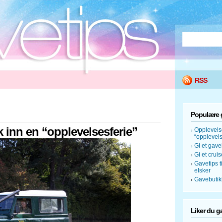
RSS
Populære 
 inn en “opplevelsesferie”
Opplevels
“opplevels
Gi et gave
Gi et crui
Gavetips 
elsker
Gavebutik
Liker du g