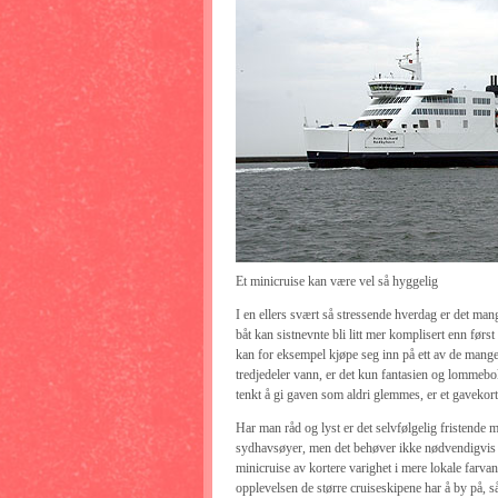
Et minicruise kan være vel så hyggelig
I en ellers svært så stressende hverdag er det ma
båt kan sistnevnte bli litt mer komplisert enn først
kan for eksempel kjøpe seg inn på ett av de mange
tredjedeler vann, er det kun fantasien og lommebo
tenkt å gi gaven som aldri glemmes, er et gavekort
Har man råd og lyst er det selvfølgelig fristende 
sydhavsøyer, men det behøver ikke nødvendigvis være
minicruise av kortere varighet i mere lokale farvan
opplevelsen de større cruiseskipene har å by på, s