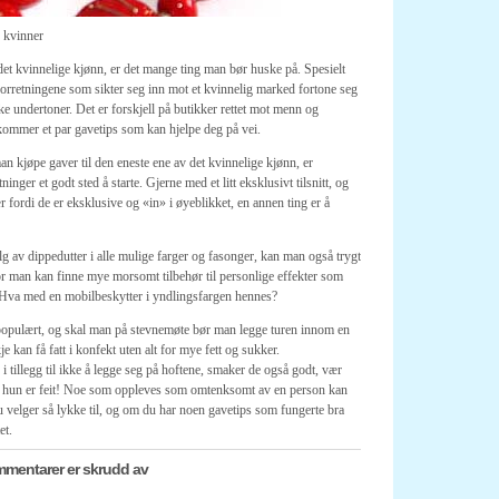
s kvinner
 det kvinnelige kjønn, er det mange ting man bør huske på. Spesielt
forretningene som sikter seg inn mot et kvinnelig marked fortone seg
ke undertoner. Det er forskjell på butikker rettet mot menn og
 kommer et par gavetips som kan hjelpe deg på vei.
man kjøpe gaver til den eneste ene av det kvinnelige kjønn, er
nger et godt sted å starte. Gjerne med et litt eksklusivt tilsnitt, og
ær fordi de er eksklusive og «in» i øyeblikket, en annen ting er å
alg av dippedutter i alle mulige farger og fasonger, kan man også trygt
r man kan finne mye morsomt tilbehør til personlige effekter som
. Hva med en mobilbeskytter i yndlingsfargen hennes?
d populært, og skal man på stevnemøte bør man legge turen innom en
e kan få fatt i konfekt uten alt for mye fett og sukker.
 i tillegg til ikke å legge seg på hoftene, smaker de også godt, vær
e at hun er feit! Noe som oppleves som omtenksomt av en person kan
u velger så lykke til, og om du har noen gavetips som fungerte bra
et.
for
mentarer er skrudd av
Gavetips