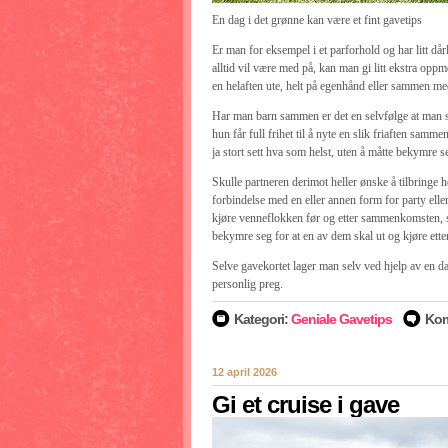
En dag i det grønne kan være et fint gavetips
Er man for eksempel i et parforhold og har litt dår
alltid vil være med på, kan man gi litt ekstra opp
en helaften ute, helt på egenhånd eller sammen me
Har man barn sammen er det en selvfølge at man so
hun får full frihet til å nyte en slik friaften sam
ja stort sett hva som helst, uten å måtte bekymre s
Skulle partneren derimot heller ønske å tilbringe
forbindelse med en eller annen form for party elle
kjøre venneflokken før og etter sammenkomsten, slik
bekymre seg for at en av dem skal ut og kjøre ette
Selve gavekortet lager man selv ved hjelp av en da
personlig preg.
Kategori:
Geniale Gavetips
Kom
12 april 2026
Gi et cruise i gave