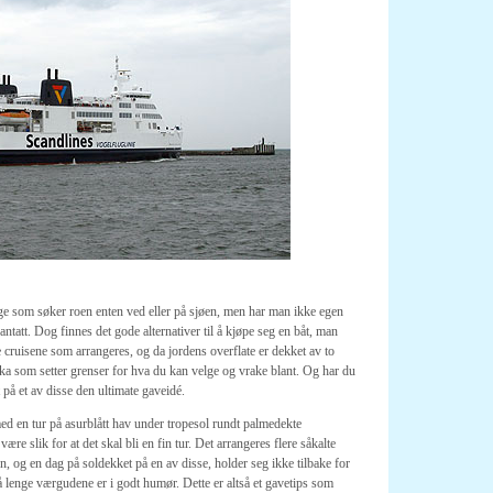
nge som søker roen enten ved eller på sjøen, men har man ikke egen
 antatt. Dog finnes det gode alternativer til å kjøpe seg en båt, man
 cruisene som arrangeres, og da jordens overflate er dekket av to
ka som setter grenser for hva du kan velge og vrake blant. Og har du
 på et av disse den ultimate gaveidé.
med en tur på asurblått hav under tropesol rundt palmedekte
 slik for at det skal bli en fin tur. Det arrangeres flere såkalte
n, og en dag på soldekket på en av disse, holder seg ikke tilbake for
å lenge værgudene er i godt humør. Dette er altså et gavetips som