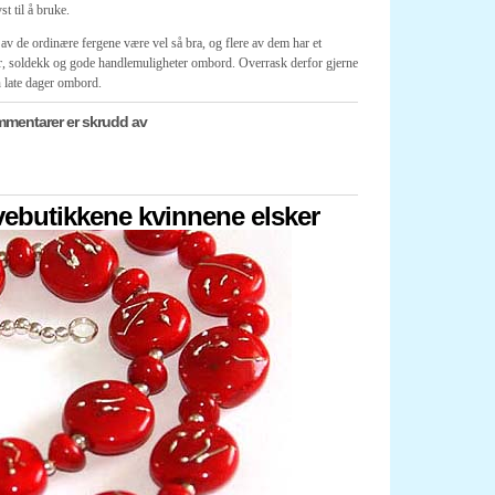
t til å bruke.
av de ordinære fergene være vel så bra, og flere av dem har et
ber, soldekk og gode handlemuligheter ombord. Overrask derfor gjerne
n late dager ombord.
for
mentarer er skrudd av
Gi
et
cruise
i
gave
vebutikkene kvinnene elsker