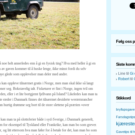
Følg oss 
 noe helt annerledes enn å gi en fysisk ting? Hva med heller å gi en
Siste kom
 av gaven kommer til å huske lenge, ikke minst fordi du selv
Line
til
Gi 
 mye glede som opplevelser man deler med andre.
Robert
til
 kan oppleve tilnærmet gratis i Norge, men man skal ikke så langt
ner seg. Bokstavelig talt. Fisketurer er fint i Norge, ingen tvil om
n, eller i et lite bortgjemt fjellvann på Island? Likeledes kan man ta
Stikkord
lte steder i Danmark finnes det tilnærmet desiderte westernrancher
an hurtig drømme seg bort til de store slettene på prærien «over
bryllupsgave
Farsdagstip
 kan man ta på slottsferier både i syd-Sverige, i Danmark generelt,
kjæreste
som for eksempel til Tyskland eller Frankrike, kan man bo som grever.
, og litt ettersom hva man føler for å betale for det, kan man bo som
Gavetips til 