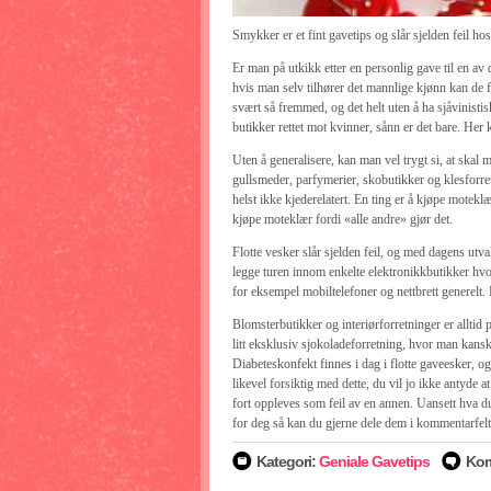
Smykker er et fint gavetips og slår sjelden feil ho
Er man på utkikk etter en personlig gave til en av
hvis man selv tilhører det mannlige kjønn kan de 
svært så fremmed, og det helt uten å ha sjåvinistis
butikker rettet mot kvinner, sånn er det bare. Her
Uten å generalisere, kan man vel trygt si, at skal 
gullsmeder, parfymerier, skobutikker og klesforretni
helst ikke kjederelatert. En ting er å kjøpe motekl
kjøpe moteklær fordi «alle andre» gjør det.
Flotte vesker slår sjelden feil, og med dagens utv
legge turen innom enkelte elektronikkbutikker hvo
for eksempel mobiltelefoner og nettbrett generelt
Blomsterbutikker og interiørforretninger er allti
litt eksklusiv sjokoladeforretning, hvor man kanskj
Diabeteskonfekt finnes i dag i flotte gaveesker, og
likevel forsiktig med dette, du vil jo ikke antyd
fort oppleves som feil av en annen. Uansett hva d
for deg så kan du gjerne dele dem i kommentarfelt
Kategori:
Geniale Gavetips
Kom