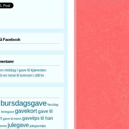
på Facebook
mentarer
en middag i gave til kjæresten
Gi en reise til kvinnen i ditt liv
bursdagsgave
farsdag
gavekort
gave til
s
feriegave
n
gavetips til han
gave til menn
julegave
henne
julegavetips