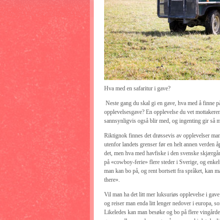
Hva med en safaritur i gave?
Neste gang du skal gi en gave, hva med å finne på
opplevelsesgave? En opplevelse du vet mottakeren
sannsynligvis også blir med, og ingenting gir så
Riktignok finnes det drøssevis av opplevelser man
utenfor landets grenser før en helt annen verden åp
det, men hva med havfiske i den svenske skjærgårde
på «cowboy-ferie» flere steder i Sverige, og enke
man kan bo på, og rent bortsett fra språket, kan m
there».
Vil man ha det litt mer luksuriøs opplevelse i gave
og reiser man enda litt lenger nedover i europa, 
Likeledes kan man besøke og bo på flere vingårder