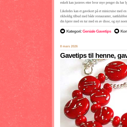
enkelt kan justeres etter hvor mye penger du har lys
Likeledes kan et gavekort på et minicruise med en 
rikholdig tilbud med både restauranter, nattklub
din kjære med en tur med en av disse, og nyt noe
Kategori:
Geniale Gavetips
Kom
8 mars 2026
Gavetips til henne, ga