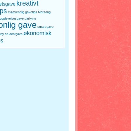
kreativt
etsgave
ips
miljøvennlig gavetips
Morsdag
opplevelsesgave
parfyme
onlig gave
smart gave
økonomisk
rty
studentgave
ps