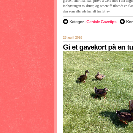
grever, eller man kan prøve å være med i det dagl
innhøstingen av druer, og senere få tilsendt en fl
den som allerede har alt fra før av.
Kategori:
Geniale Gavetips
Kom
23 april 2026
Gi et gavekort på en tu