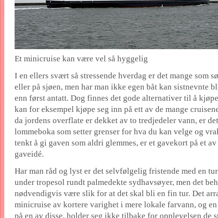
Et minicruise kan være vel så hyggelig
I en ellers svært så stressende hverdag er det mange som s
eller på sjøen, men har man ikke egen båt kan sistnevnte bli
enn først antatt. Dog finnes det gode alternativer til å kjøp
kan for eksempel kjøpe seg inn på ett av de mange cruisen
da jordens overflate er dekket av to tredjedeler vann, er de
lommeboka som setter grenser for hva du kan velge og vrak
tenkt å gi gaven som aldri glemmes, er et gavekort på et av
gaveidé.
Har man råd og lyst er det selvfølgelig fristende med en tur
under tropesol rundt palmedekte sydhavsøyer, men det beh
nødvendigvis være slik for at det skal bli en fin tur. Det ar
minicruise av kortere varighet i mere lokale farvann, og e
på en av disse, holder seg ikke tilbake for opplevelsen de 