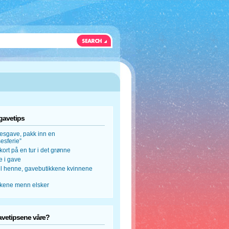
gavetips
esgave, pakk inn en
esferie”
kort på en tur i det grønne
se i gave
til henne, gavebutikkene kvinnene
kene menn elsker
avetipsene våre?