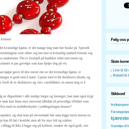
s kvinner
Følg oss 
 det kvinnelige kjønn, er det mange ting man bør huske på. Spesielt
forretningene som sikter seg inn mot et kvinnelig marked fortone seg
ke undertoner. Det er forskjell på butikker rettet mot menn og
Siste kom
 kommer et par gavetips som kan hjelpe deg på vei.
Line
til
Gi 
man kjøpe gaver til den eneste ene av det kvinnelige kjønn, er
Robert
til
nger et godt sted å starte. Gjerne med et litt eksklusivt tilsnitt, og
ær fordi de er eksklusive og «in» i øyeblikket, en annen ting er å
Stikkord
alg av dippedutter i alle mulige farger og fasonger, kan man også trygt
r man kan finne mye morsomt tilbehør til personlige effekter som
bryllupsgave
. Hva med en mobilbeskytter i yndlingsfargen hennes?
Farsdagstip
d populært, og skal man på stevnemøte bør man legge turen innom en
kjæreste
e kan få fatt i konfekt uten alt for mye fett og sukker.
 i tillegg til ikke å legge seg på hoftene, smaker de også godt, vær
Gavetips til 