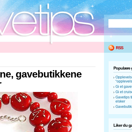
RSS
Populære 
nne, gavebutikkene
Opplevels
r
“opplevels
Gi et gave
Gi et crui
Gavetips 
elsker
Gavebutik
Liker du g