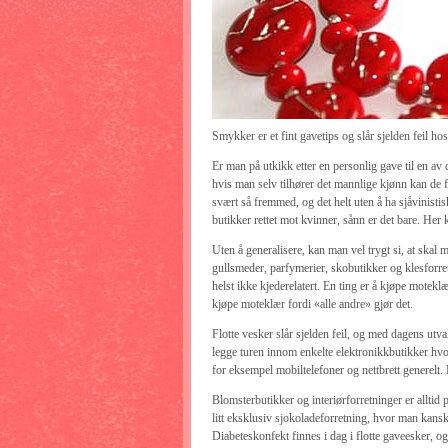
Smykker er et fint gavetips og slår sjelden feil ho
Er man på utkikk etter en personlig gave til en av
hvis man selv tilhører det mannlige kjønn kan de 
svært så fremmed, og det helt uten å ha sjåvinistis
butikker rettet mot kvinner, sånn er det bare. Her
Uten å generalisere, kan man vel trygt si, at skal 
gullsmeder, parfymerier, skobutikker og klesforretni
helst ikke kjederelatert. En ting er å kjøpe motekl
kjøpe moteklær fordi «alle andre» gjør det.
Flotte vesker slår sjelden feil, og med dagens utv
legge turen innom enkelte elektronikkbutikker hvo
for eksempel mobiltelefoner og nettbrett generelt
Blomsterbutikker og interiørforretninger er allti
litt eksklusiv sjokoladeforretning, hvor man kanskj
Diabeteskonfekt finnes i dag i flotte gaveesker, og