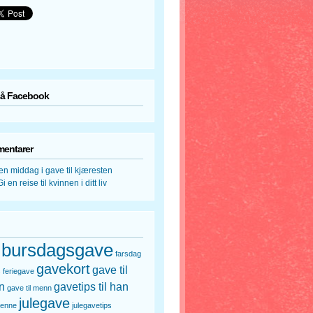
på Facebook
mentarer
en middag i gave til kjæresten
Gi en reise til kvinnen i ditt liv
bursdagsgave
farsdag
gavekort
gave til
s
feriegave
n
gavetips til han
gave til menn
julegave
henne
julegavetips